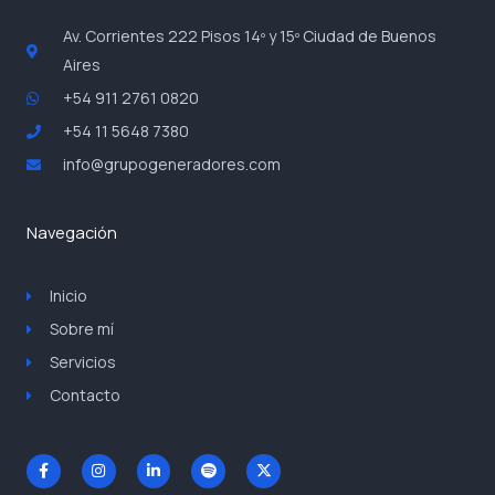
Av. Corrientes 222 Pisos 14º y 15º Ciudad de Buenos
Aires
+54 911 2761 0820
+54 11 5648 7380
info@grupogeneradores.com
Navegación
Inicio
Sobre mí
Servicios
Contacto
F
I
L
S
X
a
n
i
p
-
c
s
n
o
t