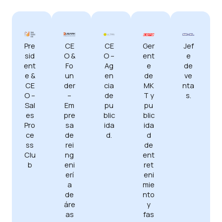
Pre
CE
CE
Jef
Ger
sid
O &
O –
e
ent
ent
Fo
Ag
de
e
e &
un
en
ve
de
CE
der
cia
nta
MK
O –
–
de
s.
T y
Sal
Em
pu
pu
es
pre
blic
blic
Pro
sa
ida
ida
ce
de
d.
d
ss
rei
de
Clu
ng
ent
b
eni
ret
erí
eni
a
mie
de
nto
áre
y
as
fas