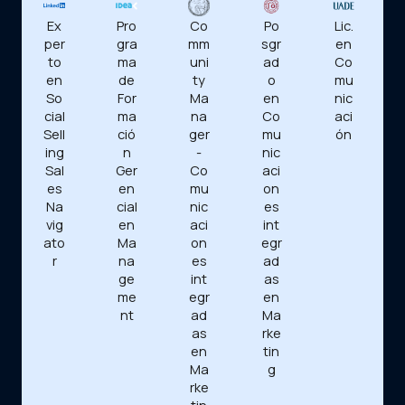
Ex
Pro
Lic.
Co
Po
per
gra
en
mm
sgr
to
ma
Co
uni
ad
en
de
mu
ty
o
So
For
nic
Ma
en
cial
ma
aci
na
Co
Sell
ció
ón
ger
mu
ing
n
-
nic
Sal
Ger
Co
aci
es
en
mu
on
Na
cial
nic
es
vig
en
aci
int
ato
Ma
on
egr
r
na
es
ad
ge
int
as
me
egr
en
nt
ad
Ma
as
rke
en
tin
Ma
g
rke