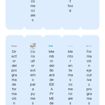
co
t
me
foo
rci
d.
ale
s.
Dir
Mie
Me
For
Co
ect
mb
nto
ma
ns
or
ro
r
ció
ult
del
del
en
n
or
pro
Bo
te
eje
ext
gra
ard
ma
cut
ern
ma
de
s
iva
o
de
IDE
co
y
par
for
A
me
pro
a
ma
PY
rci
gra
py
ció
ME
ale
ma
me
n
de
s
s
s