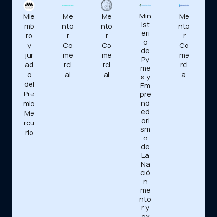
Min
Mie
Me
Me
Me
ist
mb
nto
nto
nto
eri
ro
r
r
r
o
y
Co
Co
Co
de
jur
me
me
me
Py
ad
rci
rci
rci
me
o
al
al
al
s y
del
Em
Pre
pre
nd
mio
ed
Me
ori
rcu
sm
rio
o
de
La
Na
ció
n
me
nto
r y
ex