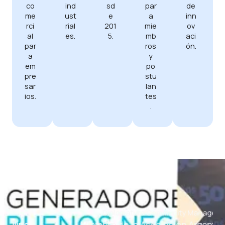
co
sd
par
de
ind
me
e
a
inn
ust
rci
201
mie
ov
rial
al
5.
mb
aci
es.
par
ros
ón.
a
y
em
po
pre
stu
sar
lan
ios.
tes
.
Diplomatura Community Manager
Miembro de la Asociación Argentina de