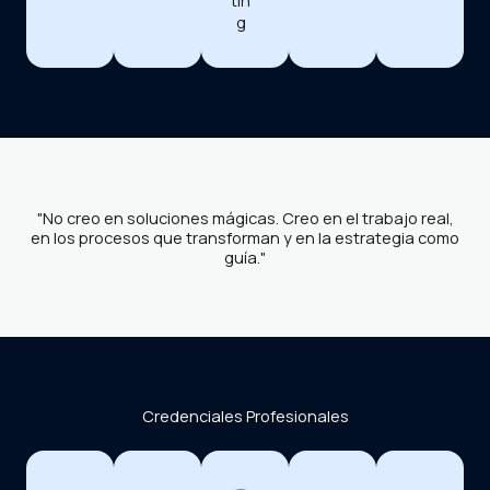
tin
g
"No creo en soluciones mágicas. Creo en el trabajo real,
en los procesos que transforman y en la estrategia como
guía."
Credenciales Profesionales